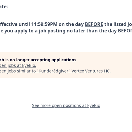
ate:
effective until 11:59:59PM on the day
BEFORE
the listed j
e you apply to a job posting no later than the day
BEFO
job is no longer accepting applications
pen jobs at
EyeBio
.
en jobs similar to "
Kunderådgiver
"
Vertex Ventures HC
.
See more open positions at
EyeBio