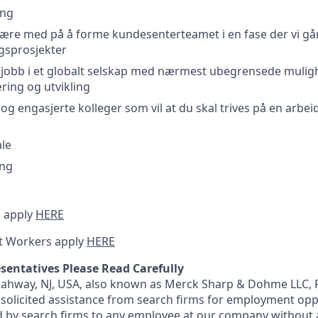
ing
 være med på å forme kundesenterteamet i en fase der vi gå
ngsprosjekter
 jobb i et globalt selskap med nærmest ubegrensede muligh
æring og utvikling
og engasjerte kolleger som vil at du skal trives på en arbeid
ale
ing
 apply
HERE
t Workers apply
HERE
sentatives Please Read Carefully
 Rahway, NJ, USA, also known as Merck Sharp & Dohme LLC, 
solicited assistance from search firms for employment oppor
by search firms to any employee at our company without a