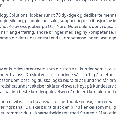
n.
ology Solutions, jobber rundt 70 dyktige og dedikerte men
giutvikling, produksjon, salg, support og distribusjon av i
Rundt 40 av oss jobber på Os i Nord-Østerdalen, der vi også
ar lang erfaring, andre bringer med seg ny kompetanse, og
ammen gir dette oss enestående kompetanse innen løsninge
av et kundesenter-team som gir støtte til kunder som skal el
ger fra oss. Du skal veilede kundene våre, ofte på telefon, s
ser dem best, og du skal også bidra til at kundene får dra
lfredshetsundersøkelser skårer vi svært høyt på kundeservic
al ha den beste kundeopplevelsen når de er i kontakt med 
llinga di vil være å ha ansvar for nettbutikken vår, som er vår 
ringskanal. Du skal bidra til at den blir så enkel som mulig
er kommer du til å samarbeide tett med Strategic Marketi