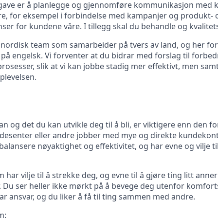
gave er å planlegge og gjennomføre kommunikasjon med 
e, for eksempel i forbindelse med kampanjer og produkt- 
r for kundene våre. I tillegg skal du behandle og kvalitetss
et nordisk team som samarbeider på tvers av land, og her fo
 engelsk. Vi forventer at du bidrar med forslag til forbed
rosesser, slik at vi kan jobbe stadig mer effektivt, men sa
levelsen.
an og det du kan utvikle deg til å bli, er viktigere enn den 
undesenter eller andre jobber med mye og direkte kundekont
 balansere nøyaktighet og effektivitet, og har evne og vilje t
 har vilje til å strekke deg, og evne til å gjøre ting litt ann
r. Du ser heller ikke mørkt på å bevege deg utenfor komfort
ar ansvar, og du liker å få til ting sammen med andre.
m: