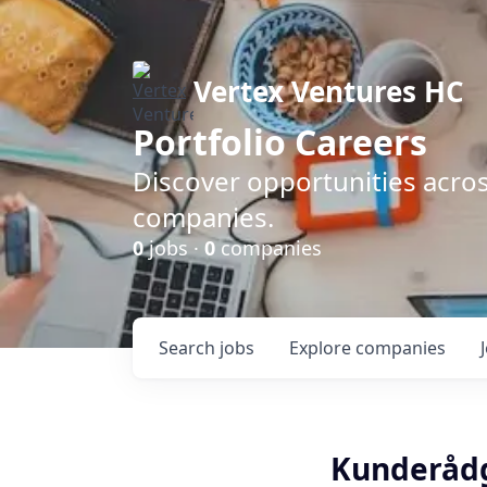
Vertex Ventures HC
Portfolio Careers
Discover opportunities acros
companies.
0
jobs ·
0
companies
Search
jobs
Explore
companies
Kunderåd