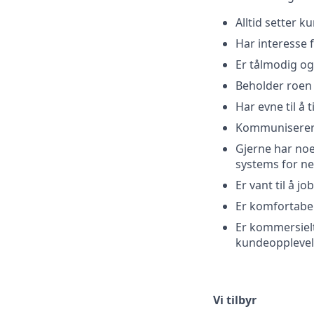
Alltid setter 
Har interesse
Er tålmodig og 
Beholder roen 
Har evne til å
Kommuniserer s
Gjerne har noe
systems for ne
Er vant til å j
Er komfortabel
Er kommersielt
kundeopplevel
Vi tilbyr