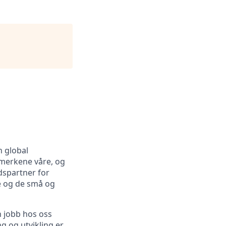
n global
emerkene våre, og
dspartner for
e og de små og
n jobb hos oss
g og utvikling er