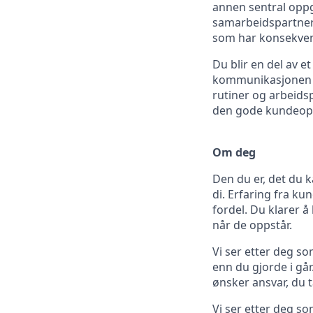
annen sentral opp
samarbeidspartner
som har konsekvense
Du blir en del av 
kommunikasjonen på
rutiner og arbeidsp
den gode kundeopp
Om deg
Den du er, det du k
di. Erfaring fra k
fordel. Du klarer å
når de oppstår.
Vi ser etter deg som
enn du gjorde i gå
ønsker ansvar, du t
Vi ser etter deg so