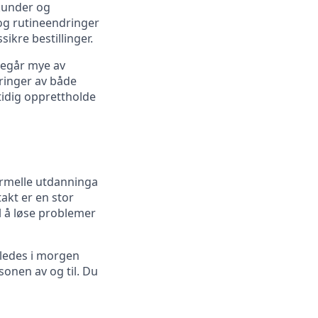
kunder og
og rutineendringer
ikre bestillinger.
regår mye av
ringer av både
mtidig opprettholde
formelle utdanninga
akt er en stor
il å løse problemer
erledes i morgen
sonen av og til. Du