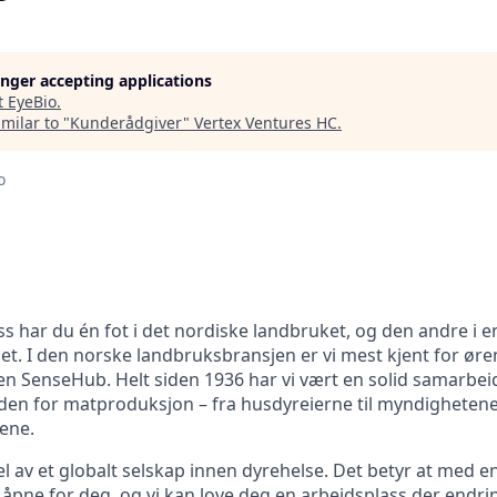
longer accepting applications
t
EyeBio
.
milar to "
Kunderådgiver
"
Vertex Ventures HC
.
o
s har du én fot i det nordiske landbruket, og den andre i e
t. I den norske landbruksbransjen er vi mest kjent for ør
ren SenseHub. Helt siden 1936 har vi vært en solid samarbei
eden for matproduksjon – fra husdyreierne til myndigheten
ene.
el av et globalt selskap innen dyrehelse. Det betyr at med e
åpne for deg, og vi kan love deg en arbeidsplass der endrin