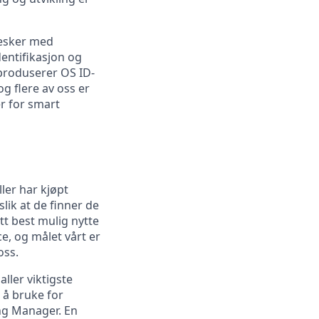
nesker med
dentifikasjon og
 produserer OS ID-
 flere av oss er
r for smart
ler har kjøpt
lik at de finner de
tt best mulig nytte
e, og målet vårt er
oss.
aller viktigste
 å bruke for
ng Manager. En