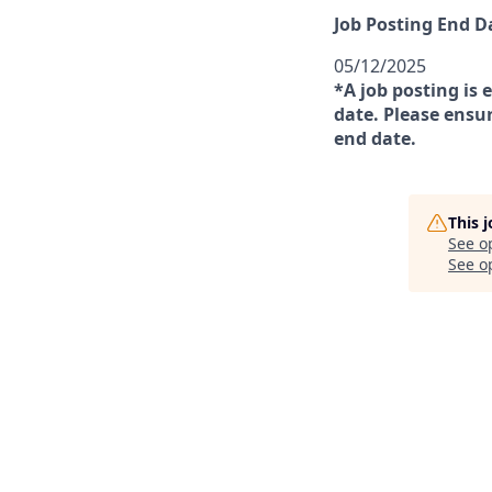
Job Posting End D
05/12/2025
*A job posting is 
date. Please ensur
end date.
This 
See o
See op