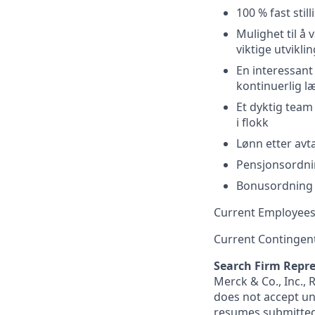
100 % fast still
Mulighet til å
viktige utvikli
En interessant
kontinuerlig l
Et dyktig team 
i flokk
Lønn etter avt
Pensjonsordn
Bonusordning
Current Employees
Current Contingen
Search Firm Repre
Merck & Co., Inc.,
does not accept un
resumes submitted 