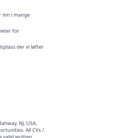
r inn i mange
eter for
splass der vi løfter
Rahway, NJ, USA,
tunities. All CVs /
 valid written