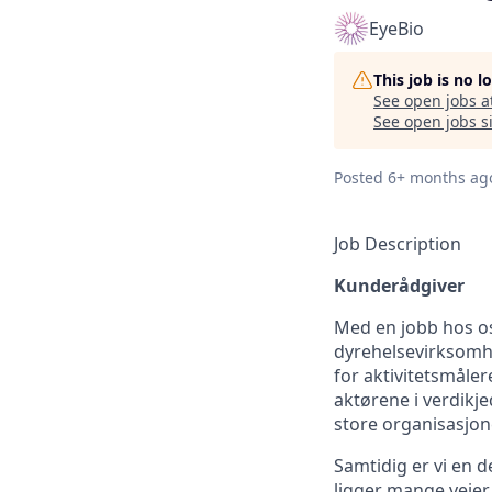
EyeBio
This job is no 
See open jobs a
See open jobs si
Posted
6+ months ag
Job Description
Kunderådgiver
Med en jobb hos os
dyrehelsevirksomhe
for aktivitetsmåle
aktørene i verdikj
store organisasjon
Samtidig er vi en d
ligger mange veier 