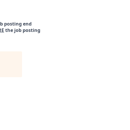
ob posting end
RE
the job posting