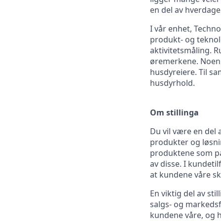
en del av hverdage
I vår enhet, Techn
produkt- og teknolo
aktivitetsmåling. 
øremerkene. Noen h
husdyreiere. Til s
husdyrhold.
Om stillinga
Du vil være en del 
produkter og løsnin
produktene som pas
av disse. I kundeti
at kundene våre sk
En viktig del av sti
salgs- og markedsfø
kundene våre, og h