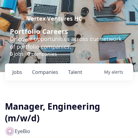
Vertex Ventures HC
Portfolio Careers
Discover opportunities across our network
of portfolio companies.
0
jobs ·
0
companies
Jobs
Companies
Talent
My
alerts
Manager, Engineering
(m/w/d)
EyeBio