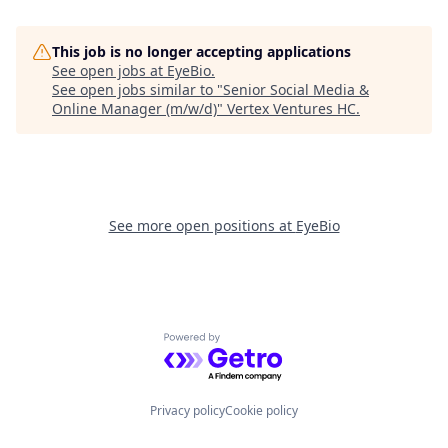
This job is no longer accepting applications
See open jobs at
EyeBio
.
See open jobs similar to "
Senior Social Media &
Online Manager (m/w/d)
"
Vertex Ventures HC
.
See more open positions at
EyeBio
Powered by Getro.com
Privacy policy
Cookie policy