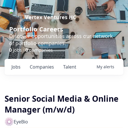
Vertex Ventures HC
Portfolio Careers
Discover opportunities across our network
of portfolio companies.
0
jobs ·
0
companies
Jobs
Companies
Talent
My
alerts
Senior Social Media & Online
Manager (m/w/d)
EyeBio