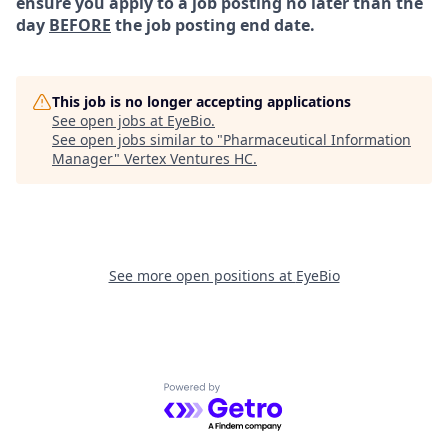
ensure you apply to a job posting no later than the
day
BEFORE
the job posting end date.
This job is no longer accepting applications
See open jobs at
EyeBio
.
See open jobs similar to "
Pharmaceutical Information
Manager
"
Vertex Ventures HC
.
See more open positions at
EyeBio
Powered by Getro.com