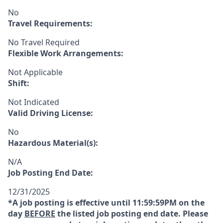
No
Travel Requirements:
No Travel Required
Flexible Work Arrangements:
Not Applicable
Shift:
Not Indicated
Valid Driving License:
No
Hazardous Material(s):
N/A
Job Posting End Date:
12/31/2025
*A job posting is effective until 11:59:59PM on the
day
BEFORE
the listed job posting end date. Please