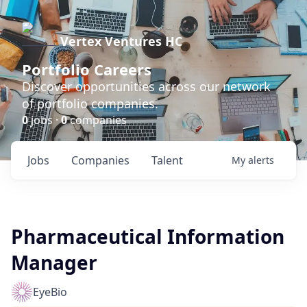
Vertex Ventures HC
Portfolio Careers
Discover opportunities across our network
of portfolio companies.
0
jobs ·
0
companies
Jobs
Companies
Talent
My
alerts
Pharmaceutical Information
Manager
EyeBio