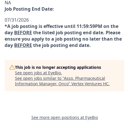
NA
Job Posting End Date:
07/31/2026
*A job posting is effective until 11:59:59PM on the
day
BEFORE
the listed job posting end date. Please
ensure you apply to a job posting no later than the
day
BEFORE
the job posting end date.
This job is no longer accepting applications
See open jobs at
EyeBio
.
See open jobs similar to "
Asso. Pharmaceutical
Information Manager, Onco
"
Vertex Ventures HC
.
See more open positions at
EyeBio