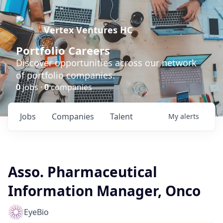
Vertex Ventures HC
Portfolio Careers
Discover opportunities across our network
of portfolio companies.
0
jobs ·
0
companies
Jobs
Companies
Talent
My
alerts
Asso. Pharmaceutical
Information Manager, Onco
EyeBio