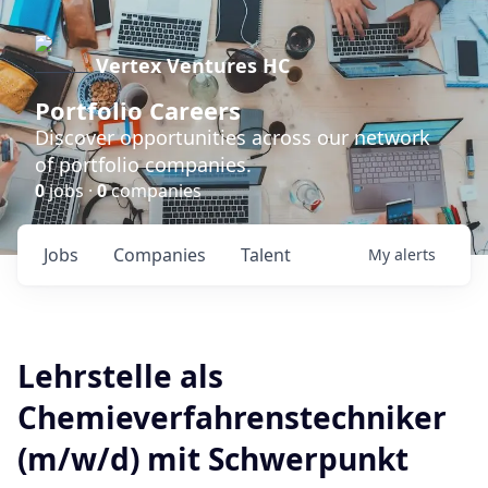
Vertex Ventures HC
Portfolio Careers
Discover opportunities across our network
of portfolio companies.
0
jobs ·
0
companies
Jobs
Companies
Talent
My
alerts
Lehrstelle als
Chemieverfahrenstechniker
(m/w/d) mit Schwerpunkt