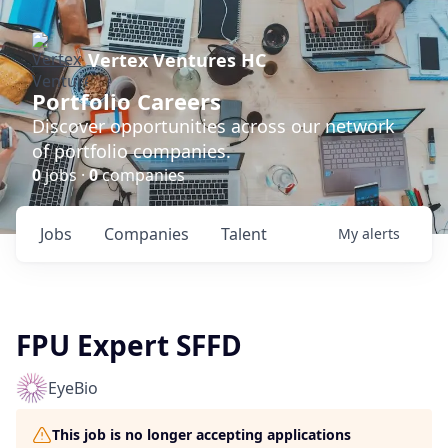
Vertex Ventures HC
Portfolio Careers
Discover opportunities across our network
of portfolio companies.
0
jobs ·
0
companies
Jobs
Companies
Talent
My
alerts
FPU Expert SFFD
EyeBio
This job is no longer accepting applications