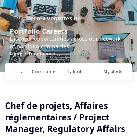
Vertex Ventures HC
Portfolio Careers
Discover opportunities across our network
of portfolio companies.
0
jobs ·
0
companies
Jobs
Companies
Talent
My
alerts
Chef de projets, Affaires
réglementaires / Project
Manager, Regulatory Affairs