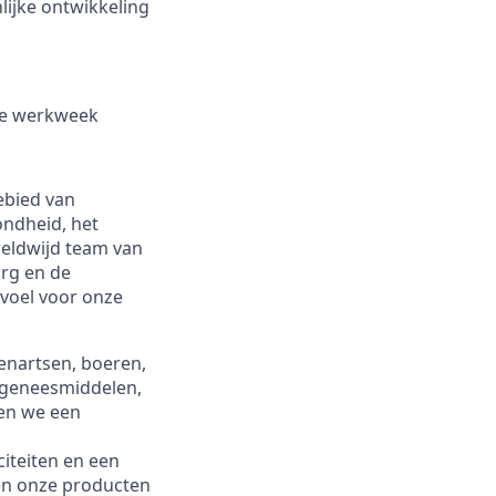
ijke ontwikkeling
ige werkweek
ebied van
ondheid, het
reldwijd team van
org en de
voel voor onze
enartsen, boeren,
rgeneesmiddelen,
ren we een
iteiten en een
en onze producten