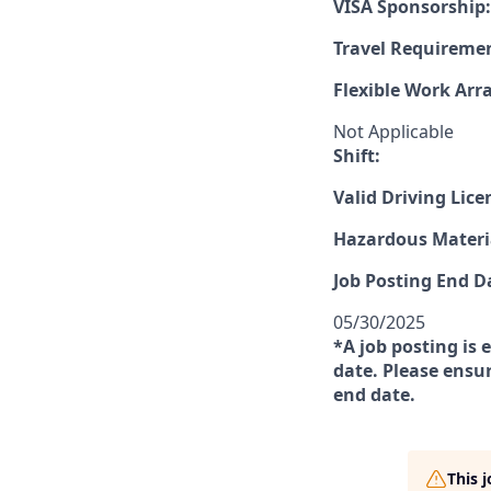
VISA Sponsorship:
Travel Requireme
Flexible Work Ar
Not Applicable
Shift:
Valid Driving Lice
Hazardous Materia
Job Posting End D
05/30/2025
*A job posting is 
date. Please ensur
end date.
This 