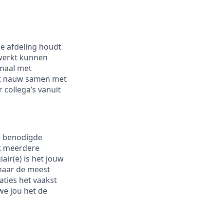
ze afdeling houdt
rwerkt kunnen
emaal met
rkt nauw samen met
 collega’s vanuit
le benodigde
et meerdere
air(e) is het jouw
 naar de meest
aties het vaakst
we jou het de