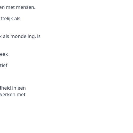
ggen met mensen.
elijk als
 als mondeling, is
week
tief
heid in een
 werken met