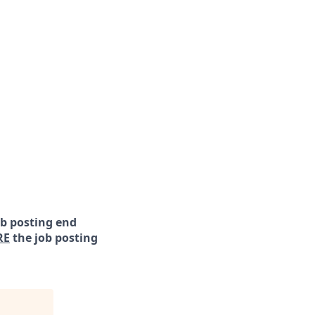
ob posting end
RE
the job posting