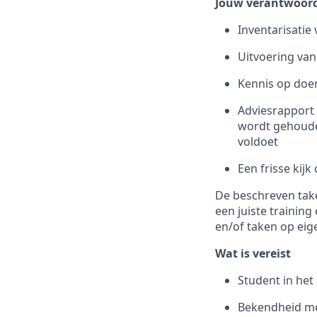
Jouw verantwoord
Inventarisatie
Uitvoering van
Kennis op do
Adviesrapport 
wordt gehouden
voldoet
Een frisse kij
De beschreven take
een juiste trainin
en/of taken op eige
Wat is vereist
Student in het
Bekendheid me