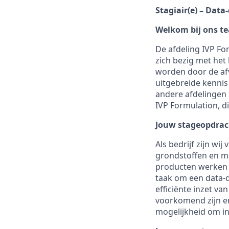
Stagiair(e) – Data
Welkom bij ons t
De afdeling IVP For
zich bezig met het
worden door de afv
uitgebreide kennis
andere afdelingen 
IVP Formulation, d
Jouw stageopdrac
Als bedrijf zijn w
grondstoffen en ma
producten werken (~
taak om een data-dr
efficiënte inzet va
voorkomend zijn en 
mogelijkheid om ini