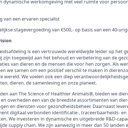
en dynamische werkomgeving met veel ruimte voor persoonl
g van een ervaren specialist
lijkse stagevergoeding van €500,- op basis van een 40-ur
ision
dsafdeling is een vertrouwde wereldwijde leider op het g
j zijn toegewijd aan het behoud en verbetering van de gez
taties van dieren en de mensen die voor hen zorgen. Als we
en we samen om een positief verschil te maken in dierenz
e wereld. We voelen ook een diep verantwoordelijkheidsge
en, dieren, de samenleving en onze planeet.
jden aan The Science of Healthier Animals®, bieden we dier
n en overheden een van de breedste assortimenten van die
ingen en diensten voor gezondheidsbeheer. Daarnaast leve
ent digitaal verbonden identificatie-, traceerbaarheids- en
en. We investeren in dynamische en uitgebreide R&D-capac
de supply chain. We zijn aanwezig in meer dan 50 landen 