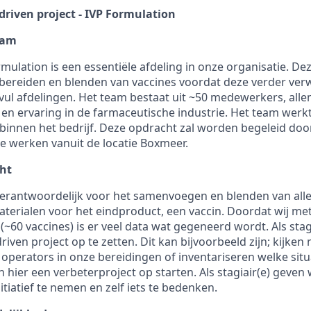
-driven project - IVP Formulation
eam
mulation is een essentiële afdeling in onze organisatie. De
 bereiden en blenden van vaccines voordat deze verder ve
ul afdelingen. Het team bestaat uit ~50 medewerkers, all
 en ervaring in de farmaceutische industrie. Het team we
binnen het bedrijf. Deze opdracht zal worden begeleid door
ie werken vanuit de locatie Boxmeer.
ht
ij verantwoordelijk voor het samenvoegen en blenden van al
terialen voor het eindproduct, een vaccin. Doordat wij m
60 vaccines) is er veel data wat gegeneerd wordt. Als stagi
iven project op te zetten. Dit kan bijvoorbeeld zijn; kijken
n operators in onze bereidingen of inventariseren welke situ
hier een verbeterproject op starten. Als stagiair(e) geven 
tiatief te nemen en zelf iets te bedenken.