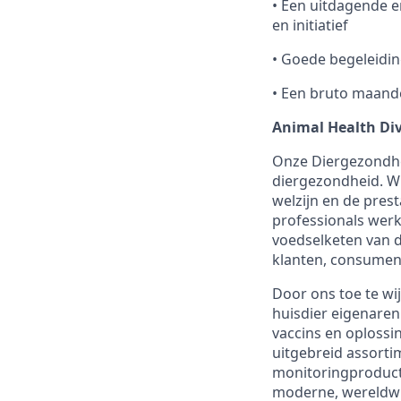
• Een uitdagende 
en initiatief
• Goede begeleidin
• Een bruto maande
Animal Health Div
Onze Diergezondhei
diergezondheid. Wi
welzijn en de pres
professionals werk
voedselketen van d
klanten, consument
Door ons toe te wi
huisdier eigenare
vaccins en oploss
uitgebreid assortim
monitoringproduct
moderne, wereldwij