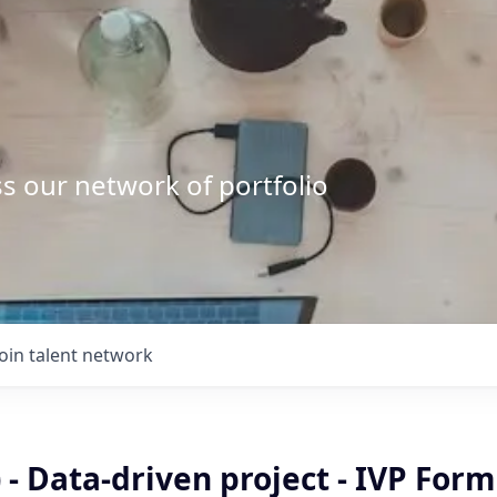
s our network of portfolio
Join talent network
) - Data-driven project - IVP For