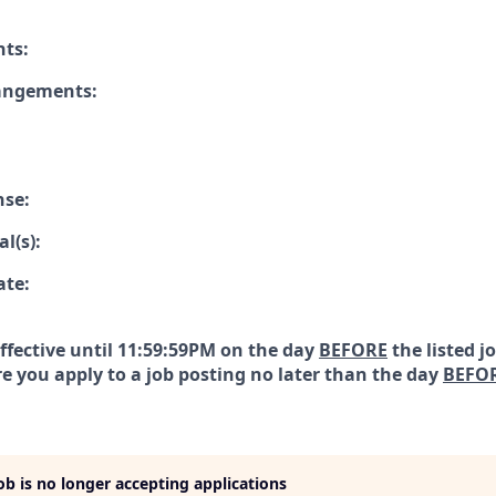
nts:
rangements:
nse:
l(s):
ate:
effective until 11:59:59PM on the day
BEFORE
the listed j
e you apply to a job posting no later than the day
BEFO
job is no longer accepting applications