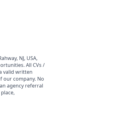
Rahway, NJ, USA,
tunities. All CVs /
 valid written
 of our company. No
 an agency referral
 place,