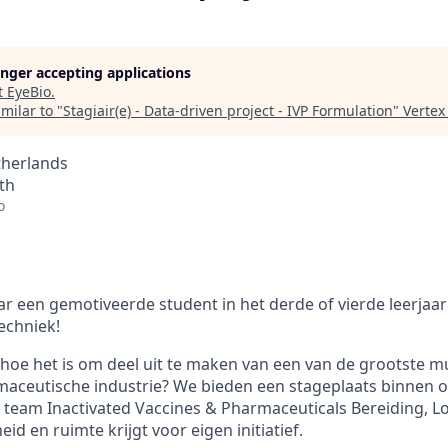
longer accepting applications
t
EyeBio
.
milar to "
Stagiair(e) - Data-driven project - IVP Formulation
"
Vertex
therlands
th
o
ar een gemotiveerde student in het derde of vierde leerjaa
techniek!
 hoe het is om deel uit te maken van een van de grootste mu
rmaceutische industrie? We bieden een stageplaats binnen o
t team Inactivated Vaccines & Pharmaceuticals Bereiding, L
eid en ruimte krijgt voor eigen initiatief.