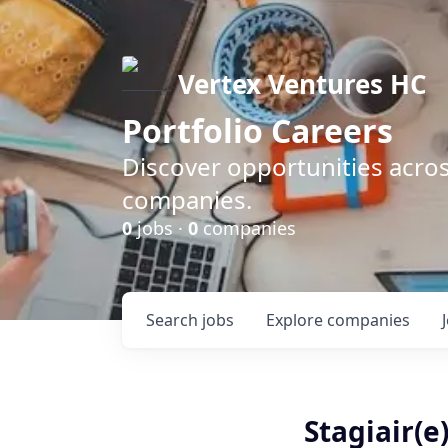
Vertex Ventures HC
Portfolio Careers
Discover opportunities acros
companies.
0
jobs ·
0
companies
Search
jobs
Explore
companies
Stagiair(e