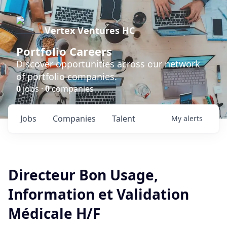
Vertex Ventures HC
Portfolio Careers
Discover opportunities across our network
of portfolio companies.
0
jobs ·
0
companies
Jobs
Companies
Talent
My
alerts
Directeur Bon Usage,
Information et Validation
Médicale H/F