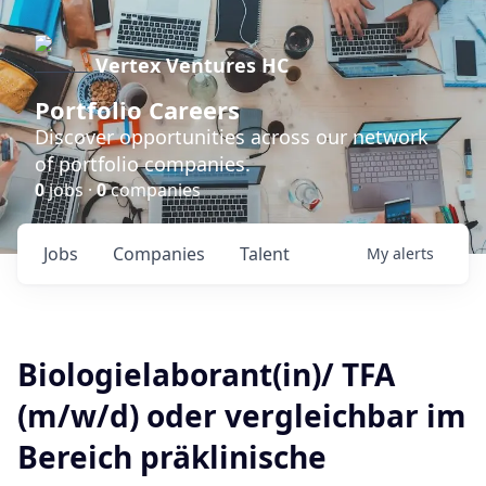
Vertex Ventures HC
Portfolio Careers
Discover opportunities across our network
of portfolio companies.
0
jobs ·
0
companies
Jobs
Companies
Talent
My
alerts
Biologielaborant(in)/ TFA
(m/w/d) oder vergleichbar im
Bereich präklinische