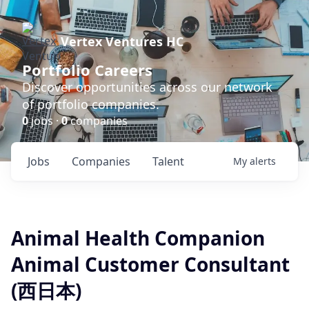
Vertex Ventures HC
Portfolio Careers
Discover opportunities across our network
of portfolio companies.
0
jobs ·
0
companies
Jobs
Companies
Talent
My
alerts
Animal Health Companion
Animal Customer Consultant
(西日本)