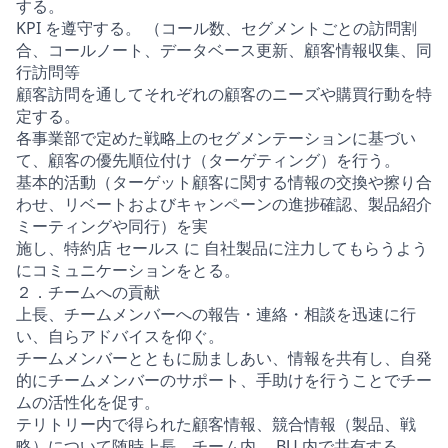
する。
KPI を遵守する。 （コール数、セグメントごとの訪問割
合、コールノート、データベース更新、顧客情報収集、同
行訪問等
顧客訪問を通してそれぞれの顧客のニーズや購買行動を特
定する。
各事業部で定めた戦略上のセグメンテーションに基づい
て、顧客の優先順位付け（ターゲティング）を行う。
基本的活動（ターゲット顧客に関する情報の交換や擦り合
わせ、リベートおよびキャンペーンの進捗確認、製品紹介
ミーティングや同行）を実
施し、特約店 セールス に 自社製品に注力してもらうよう
にコミュニケーションをとる。
２．チームへの貢献
上長、チームメンバーへの報告・連絡・相談を迅速に行
い、自らアドバイスを仰ぐ。
チームメンバーとともに励ましあい、情報を共有し、自発
的にチームメンバーのサポート、手助けを行うことでチー
ムの活性化を促す。
テリトリー内で得られた顧客情報、競合情報（製品、戦
略）について随時上長、チーム内、 BU 内で共有する。