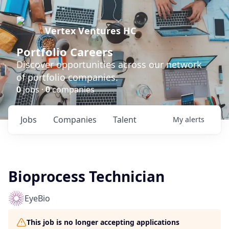
Vertex Ventures HC
Portfolio Careers
Discover opportunities across our network
of portfolio companies.
0
jobs ·
0
companies
Jobs
Companies
Talent
My
alerts
Bioprocess Technician
EyeBio
This job is no longer accepting applications