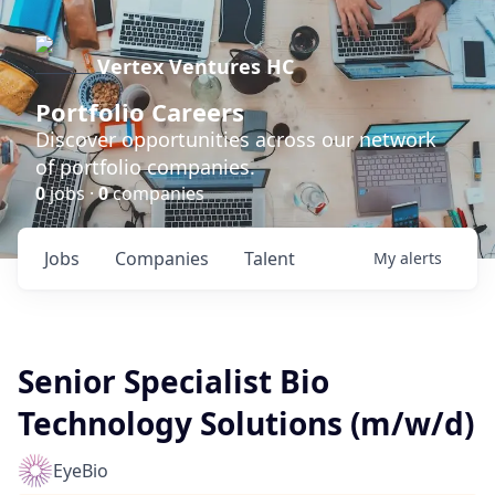
Vertex Ventures HC
Portfolio Careers
Discover opportunities across our network
of portfolio companies.
0
jobs ·
0
companies
Jobs
Companies
Talent
My
alerts
Senior Specialist Bio
Technology Solutions (m/w/d)
EyeBio