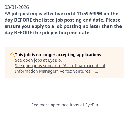
03/31/2026
*A job posting is effective until 11:59:59PM on the
day
BEFORE
the listed job posting end date. Please
ensure you apply to a job posting no later than the
day
BEFORE
the job posting end date.
This job is no longer accepting applications
See open jobs at
EyeBio
.
See open jobs similar to "
Asso. Pharmaceutical
Information Manager
"
Vertex Ventures HC
.
See more open positions at
EyeBio