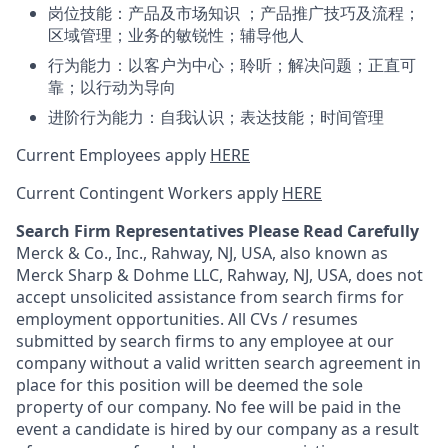
岗位技能：产品及市场知识 ；产品推广技巧及流程；
区域管理；业务的敏锐性；辅导他人
行为能力：以客户为中心；聆听；解决问题；正直可
靠；以行动为导向
进阶行为能力：自我认识；表达技能；时间管理
Current Employees apply
HERE
Current Contingent Workers apply
HERE
Search Firm Representatives Please Read Carefully
Merck & Co., Inc., Rahway, NJ, USA, also known as
Merck Sharp & Dohme LLC, Rahway, NJ, USA, does not
accept unsolicited assistance from search firms for
employment opportunities. All CVs / resumes
submitted by search firms to any employee at our
company without a valid written search agreement in
place for this position will be deemed the sole
property of our company. No fee will be paid in the
event a candidate is hired by our company as a result