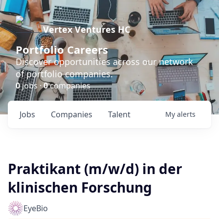
Vertex Ventures HC
Portfolio Careers
Discover opportunities across our network
of portfolio companies.
0
jobs ·
0
companies
Jobs
Companies
Talent
My
alerts
Praktikant (m/w/d) in der
klinischen Forschung
EyeBio