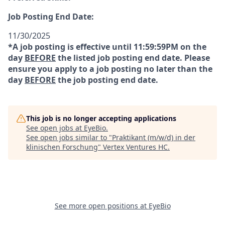
Job Posting End Date:
11/30/2025
*A job posting is effective until 11:59:59PM on the
day
BEFORE
the listed job posting end date. Please
ensure you apply to a job posting no later than the
day
BEFORE
the job posting end date.
This job is no longer accepting applications
See open jobs at
EyeBio
.
See open jobs similar to "
Praktikant (m/w/d) in der
klinischen Forschung
"
Vertex Ventures HC
.
See more open positions at
EyeBio