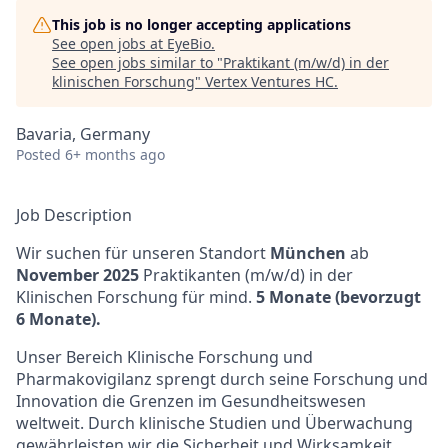
This job is no longer accepting applications
See open jobs at
EyeBio
.
See open jobs similar to "
Praktikant (m/w/d) in der
klinischen Forschung
"
Vertex Ventures HC
.
Bavaria, Germany
Posted
6+ months ago
Job Description
Wir suchen für unseren Standort
München
ab
November 2025
Praktikanten (m/w/d) in der
Klinischen Forschung für mind.
5 Monate (bevorzugt
6 Monate).
Unser Bereich Klinische Forschung und
Pharmakovigilanz sprengt durch seine Forschung und
Innovation die Grenzen im Gesundheitswesen
weltweit. Durch klinische Studien und Überwachung
gewährleisten wir die Sicherheit und Wirksamkeit