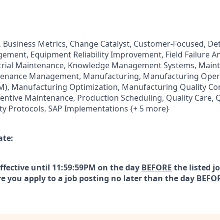
, Business Metrics, Change Catalyst, Customer-Focused, Det
ment, Equipment Reliability Improvement, Field Failure Ana
trial Maintenance, Knowledge Management Systems, Main
tenance Management, Manufacturing, Manufacturing Oper
 Manufacturing Optimization, Manufacturing Quality Con
tive Maintenance, Production Scheduling, Quality Care, Q
y Protocols, SAP Implementations {+ 5 more}
ate:
effective until 11:59:59PM on the day
BEFORE
the listed j
e you apply to a job posting no later than the day
BEFO