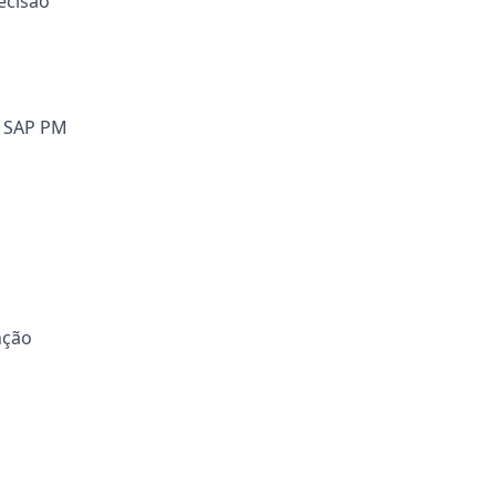
ecisão
o SAP PM
nção