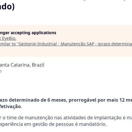
ado)
longer accepting applications
t
EyeBio
.
milar to "
Gestor(a) Industrial - Manutenção SAP - (prazo determin
Santa Catarina, Brazil
o
azo determinado de 6 meses, prorrogável por mais 12 m
fetivação
.
ar o time de manutenção nas atividades de implantação e 
 Experiência em gestão de pessoas é mandatório.