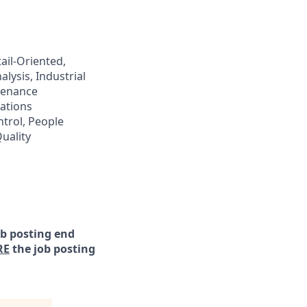
ail-Oriented,
lysis, Industrial
tenance
ations
trol, People
uality
ob posting end
RE
the job posting