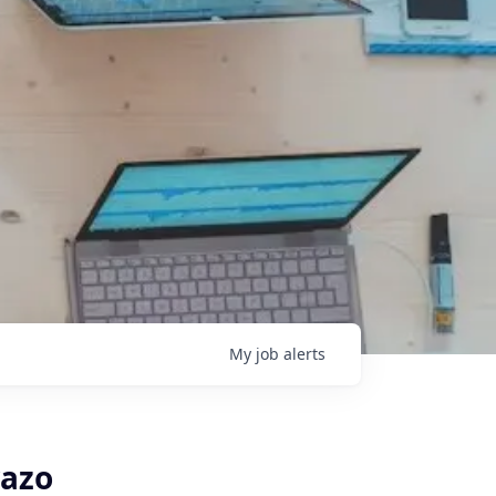
My
job
alerts
razo