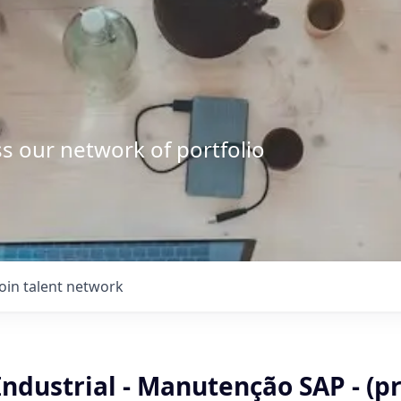
s our network of portfolio
Join talent network
Industrial - Manutenção SAP - (p