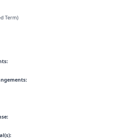
ed Term)
nts:
rangements:
nse:
l(s):