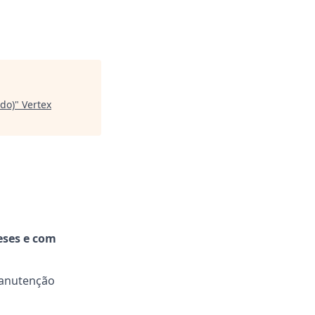
ado)
"
Vertex
eses e com
manutenção