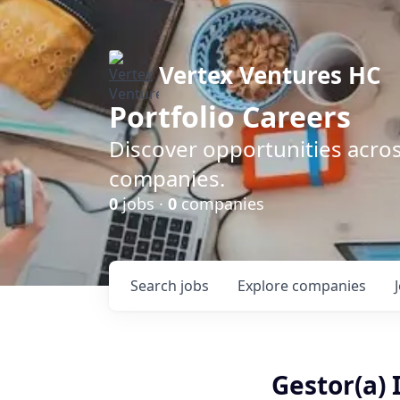
Vertex Ventures HC
Portfolio Careers
Discover opportunities acros
companies.
0
jobs ·
0
companies
Search
jobs
Explore
companies
Gestor(a) 