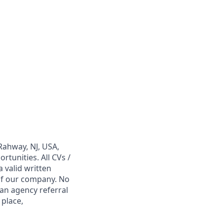
Rahway, NJ, USA,
tunities. All CVs /
 valid written
 of our company. No
 an agency referral
 place,