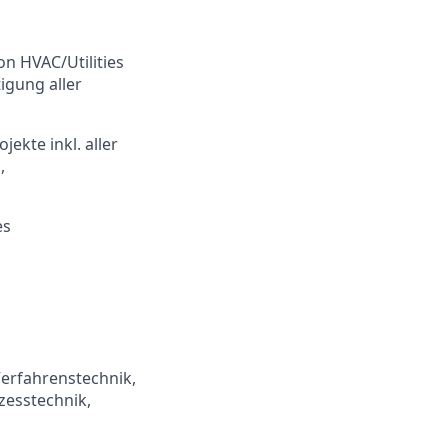
n HVAC/Utilities
igung aller
ekte inkl. aller
,
es
Verfahrenstechnik,
zesstechnik,