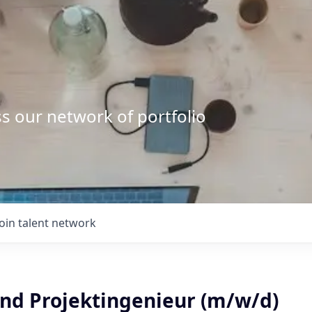
s our network of portfolio
Join talent network
und Projektingenieur (m/w/d)