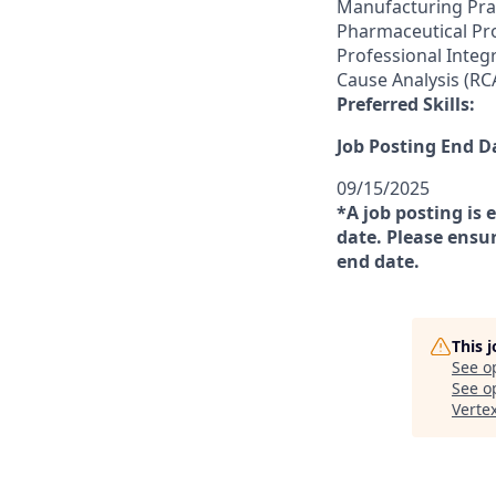
Manufacturing Pract
Pharmaceutical Pr
Professional Integ
Cause Analysis (RC
Preferred Skills:
Job Posting End D
09/15/2025
*A job posting is 
date. Please ensur
end date.
This 
See o
See op
Verte