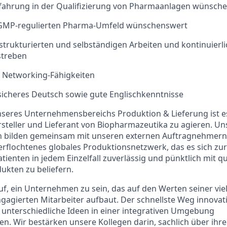
rfahrung in der Qualifizierung von Pharmaanlagen wünsch
GMP-regulierten Pharma-Umfeld wünschenswert
strukturierten und selbständigen Arbeiten und kontinuierl
streben
, Networking-Fähigkeiten
icheres Deutsch sowie gute Englischkenntnisse
unseres Unternehmensbereichs Produktion & Lieferung ist es
rsteller und Lieferant von Biopharmazeutika zu agieren. Un
n bilden gemeinsam mit unseren externen Auftragnehmern,
erflochtenes globales Produktionsnetzwerk, das es sich z
ienten in jedem Einzelfall zuverlässig und pünktlich mit qua
ukten zu beliefern.
uf, ein Unternehmen zu sein, das auf den Werten seiner viel
ngagierten Mitarbeiter aufbaut. Der schnellste Weg innova
, unterschiedliche Ideen in einer integrativen Umgebung
 Wir bestärken unsere Kollegen darin, sachlich über ihre