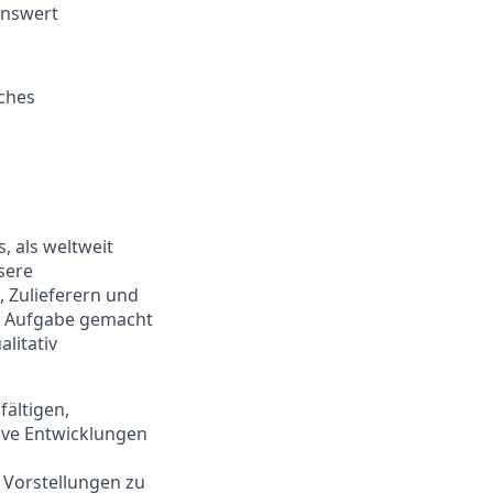
enswert
iches
, als weltweit
sere
 Zulieferern und
ur Aufgabe gemacht
litativ
fältigen,
tive Entwicklungen
 Vorstellungen zu