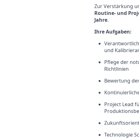
Zur Verstärkung u
Routine- und Proj
Jahre
.
Ihre Aufgaben:
Verantwortlic
und Kalibrier
Pflege der no
Richtlinien
Bewertung der
Kontinuierlich
Project Lead f
Produktionsbeg
Zukunftsorien
Technologie Sc