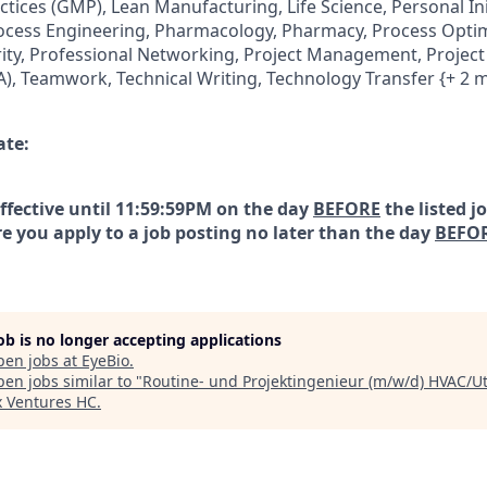
ices (GMP), Lean Manufacturing, Life Science, Personal Init
ocess Engineering, Pharmacology, Pharmacy, Process Optim
rity, Professional Networking, Project Management, Project
A), Teamwork, Technical Writing, Technology Transfer {+ 2 
ate:
effective until 11:59:59PM on the day
BEFORE
the listed j
e you apply to a job posting no later than the day
BEFO
job is no longer accepting applications
pen jobs at
EyeBio
.
en jobs similar to "
Routine- und Projektingenieur (m/w/d) HVAC/Uti
x Ventures HC
.