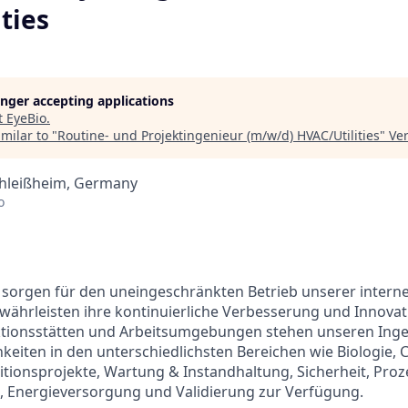
ties
longer accepting applications
t
EyeBio
.
milar to "
Routine- und Projektingenieur (m/w/d) HVAC/Utilities
"
Ve
hleißheim, Germany
o
 sorgen für den uneingeschränkten Betrieb unserer intern
ährleisten ihre kontinuierliche Verbesserung und Innovat
uktionsstätten und Arbeitsumgebungen stehen unseren Inge
keiten in den unterschiedlichsten Bereichen wie Biologie, 
itionsprojekte, Wartung & Instandhaltung, Sicherheit, Pro
, Energieversorgung und Validierung zur Verfügung.