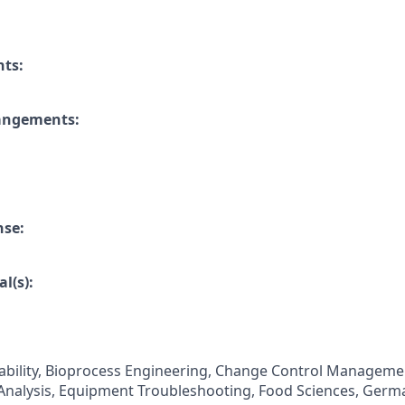
nts:
rangements:
nse:
l(s):
tability, Bioprocess Engineering, Change Control Manageme
 Analysis, Equipment Troubleshooting, Food Sciences, Ger