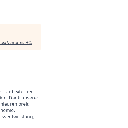
rtex Ventures HC
.
en und externen
ion. Dank unserer
nieuren breit
Chemie,
zessentwicklung,