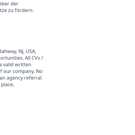
eber der
tze zu fördern.
Rahway, NJ, USA,
tunities. All CVs /
 valid written
 of our company. No
 an agency referral
 place,