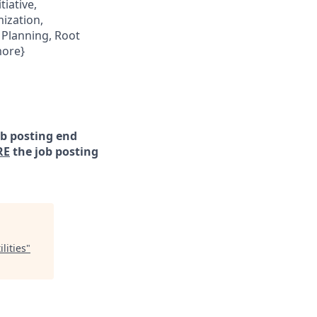
iative,
ization,
 Planning, Root
more}
ob posting end
RE
the job posting
lities
"