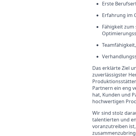
Erste Berufse
Erfahrung im 
Fähigkeit zum 
Optimierungs
Teamfähigkeit
Verhandlungss
Das erklärte Ziel 
zuverlässigster He
Produktionsstätte
Partnern ein eng v
hat, Kunden und Pat
hochwertigen Prod
Wir sind stolz dara
talentierten und e
voranzutreiben ist
zusammenzubringen.