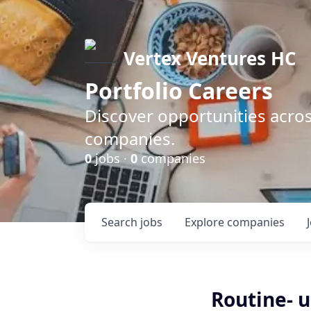
Vertex Ventures HC
Portfolio Careers
Discover opportunities acros
companies.
0
jobs ·
0
companies
Search
jobs
Explore
companies
Routine- 