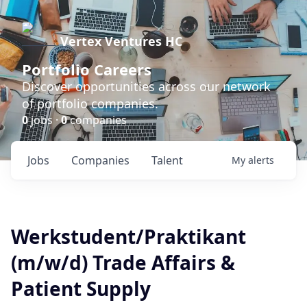
Vertex Ventures HC
Portfolio Careers
Discover opportunities across our network
of portfolio companies.
0
jobs ·
0
companies
Jobs
Companies
Talent
My
alerts
Werkstudent/Praktikant
(m/w/d) Trade Affairs &
Patient Supply