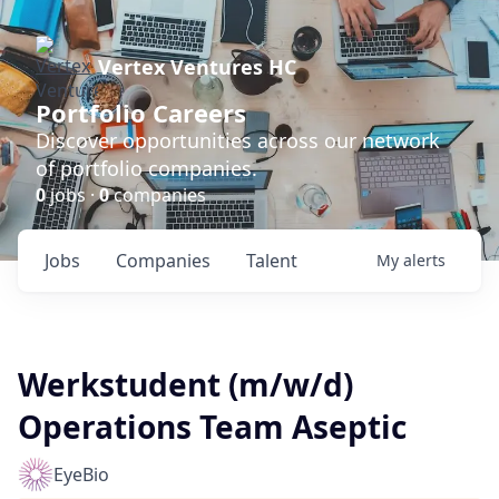
Vertex Ventures HC
Portfolio Careers
Discover opportunities across our network
of portfolio companies.
0
jobs ·
0
companies
Jobs
Companies
Talent
My
alerts
Werkstudent (m/w/d)
Operations Team Aseptic
EyeBio