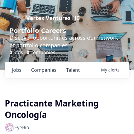
Vertex Ventures HC
Portfolio Careers
Discover opportunities across our network
of portfolio companies.
0
jobs ·
0
companies
Jobs
Companies
Talent
My
alerts
Practicante Marketing
Oncología
EyeBio