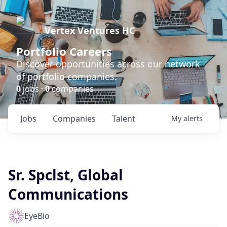
Vertex Ventures HC
Portfolio Careers
Discover opportunities across our network
of portfolio companies.
0
jobs ·
0
companies
Jobs
Companies
Talent
My
alerts
Sr. Spclst, Global
Communications
EyeBio