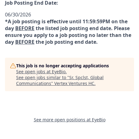
Job Posting End Date:
06/30/2026
*A job posting is effective until 11:59:59PM on the
day
BEFORE
the listed job posting end date. Please
ensure you apply to a job posting no later than the
day
BEFORE
the job posting end date.
This job is no longer accepting applications
See open jobs at
EyeBio
.
See open jobs similar to "
Sr. Spclst, Global
Communications
"
Vertex Ventures HC
.
See more open positions at
EyeBio