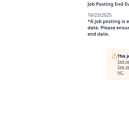
Job Posting End D
10/23/2025
*A job posting is 
date. Please ensur
end date.
This 
See o
See op
HC
.