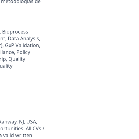
 y metodologías de
, Bioprocess
t, Data Analysis,
, GxP Validation,
lance, Policy
ip, Quality
uality
Rahway, NJ, USA,
tunities. All CVs /
 valid written