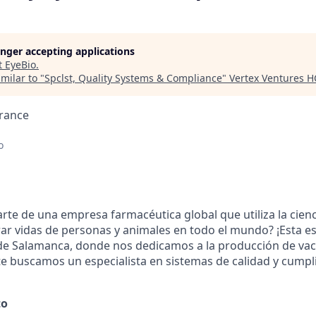
longer accepting applications
t
EyeBio
.
milar to "
Spclst, Quality Systems & Compliance
"
Vertex Ventures H
urance
o
rte de una empresa farmacéutica global que utiliza la cien
rar vidas de personas y animales en todo el mundo? ¡Esta e
de Salamanca, donde nos dedicamos a la producción de vac
e buscamos un especialista en sistemas de calidad y cump
to