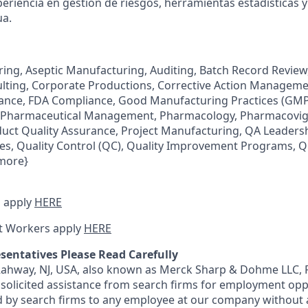
periencia en gestión de riesgos, herramientas estadísticas
ua.
ing, Aseptic Manufacturing, Auditing, Batch Record Review
lting, Corporate Productions, Corrective Action Managemen
ance, FDA Compliance, Good Manufacturing Practices (GMP)
e, Pharmaceutical Management, Pharmacology, Pharmacovigi
ct Quality Assurance, Project Manufacturing, QA Leadersh
s, Quality Control (QC), Quality Improvement Programs, Q
more}
 apply
HERE
t Workers apply
HERE
sentatives Please Read Carefully
 Rahway, NJ, USA, also known as Merck Sharp & Dohme LLC, 
solicited assistance from search firms for employment oppor
by search firms to any employee at our company without a