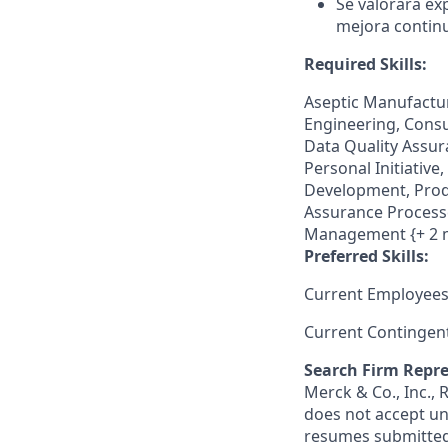
Se valorará ex
mejora contin
Required Skills:
Aseptic Manufactur
Engineering, Consu
Data Quality Assur
Personal Initiativ
Development, Produ
Assurance Processe
Management {+ 2 
Preferred Skills:
Current Employees
Current Contingen
Search Firm Repre
Merck & Co., Inc.,
does not accept un
resumes submitted 