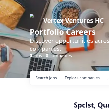
Vertex Ventures HC
Portfolio Careers
Discover opportunities acros
companies.
0
jobs ·
0
companies
Search
jobs
Explore
companies
Spclst, Q