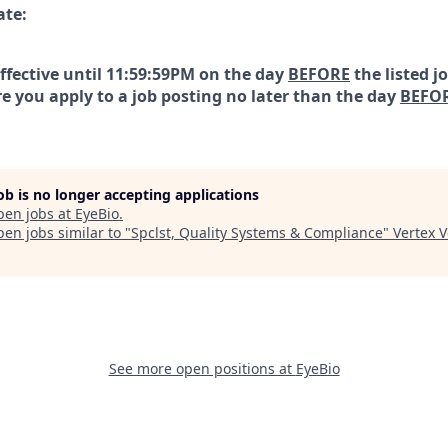
ate:
effective until 11:59:59PM on the day
BEFORE
the listed j
e you apply to a job posting no later than the day
BEFO
job is no longer accepting applications
pen jobs at
EyeBio
.
en jobs similar to "
Spclst, Quality Systems & Compliance
"
Vertex 
See more open positions at
EyeBio