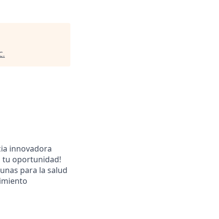
C
.
cia innovadora
s tu oportunidad!
unas para la salud
limiento