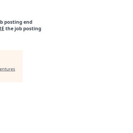
ob posting end
RE
the job posting
Ventures