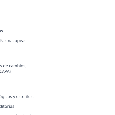
os
y Farmacopeas
s de cambios,
 CAPAs,
gicos y estériles.
ditorías.