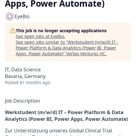
Apps, Power Automate)
EyeBio
This job is no longer accepting applications
See open jobs at
EyeBio
.
See open jobs similar to "
Werkstudent (m/w/d) IT -
Power Platform & Data Analytics (Power BI, Power
Apps, Power Automate)
"
Vertex Ventures HC
.
IT, Data Science
Bavaria, Germany
Posted
6+ months ago
Job Description
Werkstudent (m/w/d) IT – Power Platform & Data
Analytics (Power BI, Power Apps, Power Automate)
Zur Unterstützung unseres Global Clinical Trial