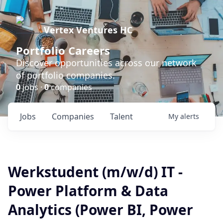
Vertex Ventures HC
Portfolio Careers
Discover opportunities across our network
of portfolio companies.
0
jobs ·
0
companies
Jobs
Companies
Talent
My
alerts
Werkstudent (m/w/d) IT -
Power Platform & Data
Analytics (Power BI, Power