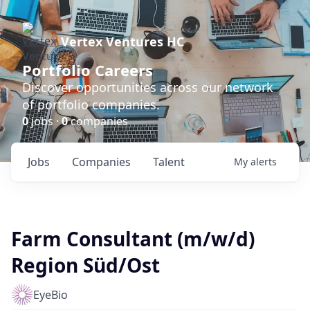
Vertex Ventures HC
Portfolio Careers
Discover opportunities across our network
of portfolio companies.
0
jobs ·
0
companies
Jobs
Companies
Talent
My
alerts
Farm Consultant (m/w/d)
Region Süd/Ost
EyeBio