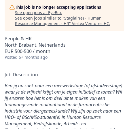
This job is no longer accepting applications
See open jobs at
EyeBio
.
See open jobs similar to "
Stagiair(e) - Human
Resource Management - HR
"
Vertex Ventures HC
.
People & HR
North Brabant, Netherlands
EUR 500-500 / month
Posted
6+ months ago
Job Description
Ben jij op zoek naar een meewerkstage (of afstudeerstage)
waar je de vrijheid krijgt om je eigen initiatief te tonen? Wil
jij ervaren hoe het is om deel uit te maken van een
toonaangevende multinational in de farmaceutische
industrie voor diergeneeskunde? Wij zijn op zoek naar een
HBO- of BSc/MSc-student(e) in Human Resource
Management, Bedrijfskunde, Arbeids- en