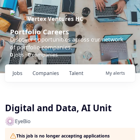
Vertex Ventures HC
Portfolio Careers
Discover opportunities across our network
of portfolio companies.
0
jobs ·
0
companies
Jobs
Companies
Talent
My
alerts
Digital and Data, AI Unit
EyeBio
This job is no longer accepting applications