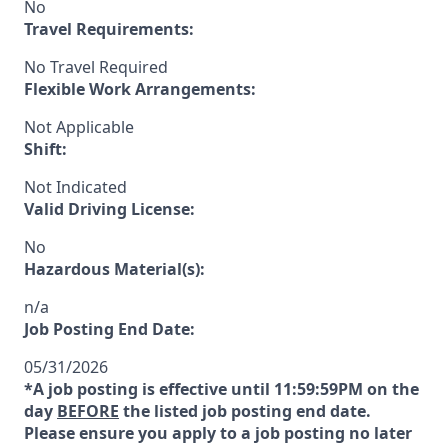
No
Travel Requirements:
No Travel Required
Flexible Work Arrangements:
Not Applicable
Shift:
Not Indicated
Valid Driving License:
No
Hazardous Material(s):
n/a
Job Posting End Date:
05/31/2026
*A job posting is effective until 11:59:59PM on the
day
BEFORE
the listed job posting end date.
Please ensure you apply to a job posting no later