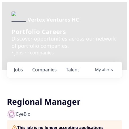
Vertex Ventures HC
Portfolio Careers
Discover opportunities across our network
of portfolio companies.
•
•
jobs ·
companies
Jobs
Companies
Talent
My
alerts
Regional Manager
EyeBio
This job is no longer accepting applications