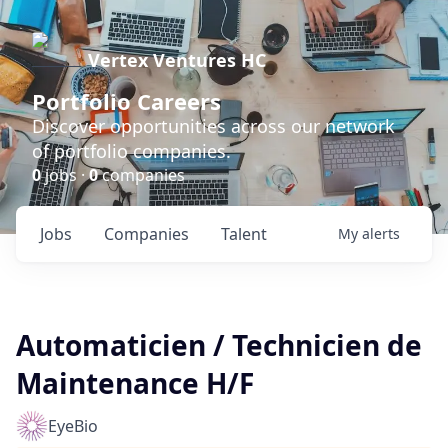
Vertex Ventures HC
Portfolio Careers
Discover opportunities across our network
of portfolio companies.
0
jobs ·
0
companies
Jobs
Companies
Talent
My
alerts
Automaticien / Technicien de
Maintenance H/F
EyeBio