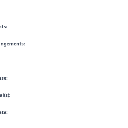
nts:
rangements:
nse:
l(s):
ate: