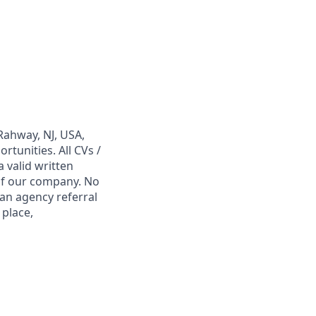
Rahway, NJ, USA,
tunities. All CVs /
 valid written
 of our company. No
 an agency referral
 place,