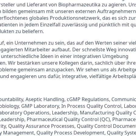
rsteller und Lieferant von Biopharmazeutika zu agieren. Un
n bilden gemeinsam mit unseren externen Auftragnehmern,
erflochtenes globales Produktionsnetzwerk, das es sich z
ienten in jedem Einzelfall zuverlässig und pünktlich mit qua
ukten zu beliefern.
uf, ein Unternehmen zu sein, das auf den Werten seiner viel
ngagierten Mitarbeiter aufbaut. Der schnellste Weg innova
, unterschiedliche Ideen in einer integrativen Umgebung
 Wir bestärken unsere Kollegen darin, sachlich über ihre
robleme gemeinsam anzupacken. Wir sehen uns als Arbeitg
nd engagieren uns dafür, integrative, vielfältige Arbeitsplä
countability, Aseptic Handling, cGMP Regulations, Communic
biology, GMP Laboratory, In Process Quality Control, Labo
aboratory Operations, Leadership, Manufacturing Quality C
Leadership, Pharmaceutical Quality Control (QC), Pharmaceu
rity, Quality Assurance Processes, Quality Control Document
ity Management, Quality Process Development, Quality Sys