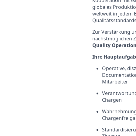
Kooperation mit ex
globales Produkti
weltweit in jedem E
Qualitätsstandard
Zur Verstärkung u
nächstmöglichen Zei
Quality Operatio
Ihre Hauptaufgab
Operative, dis
Documentation 
Mitarbeiter
Verantwortung 
Chargen
Wahrnehmung d
Chargenfreig
Standardisier