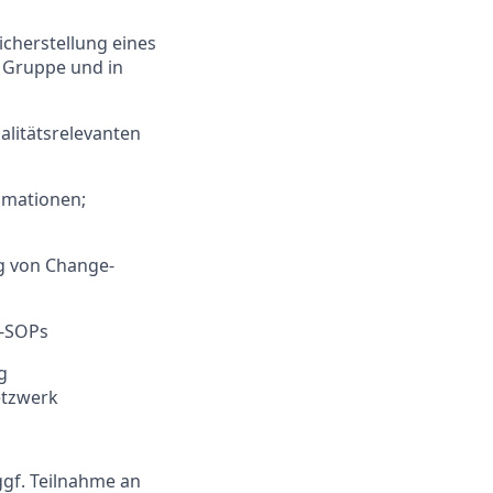
icherstellung eines
n Gruppe und in
alitätsrelevanten
amationen;
g von Change-
s-SOPs
g
etzwerk
gf. Teilnahme an