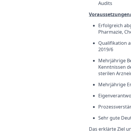
Audits
Voraussetzungen
Erfolgreich ab
Pharmazie, Che
Qualifikation 
2019/6
Mehrjährige B
Kenntnissen d
sterilen Arzne
Mehrjährige E
Eigenverantwor
Prozessverstä
Sehr gute Deut
Das erklärte Ziel 