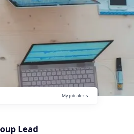
My
job
alerts
roup Lead