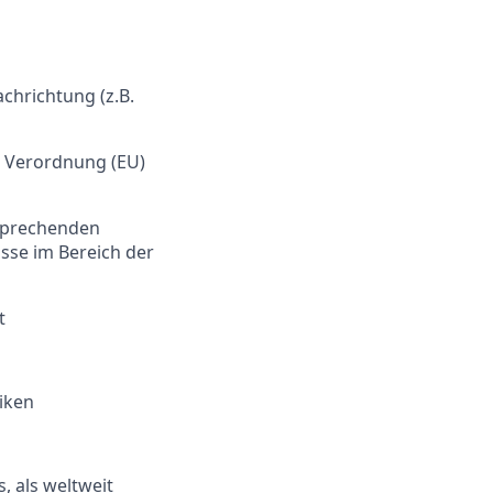
chrichtung (z.B.
r Verordnung (EU)
tsprechenden
sse im Bereich der
t
iken
, als weltweit