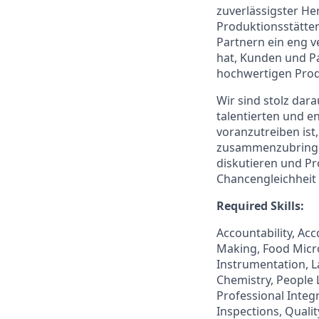
zuverlässigster He
Produktionsstätte
Partnern ein eng v
hat, Kunden und Pat
hochwertigen Prod
Wir sind stolz dara
talentierten und e
voranzutreiben ist
zusammenzubringen.
diskutieren und P
Chancengleichheit u
Required Skills:
Accountability, Ac
Making, Food Micro
Instrumentation, L
Chemistry, People 
Professional Integ
Inspections, Qual