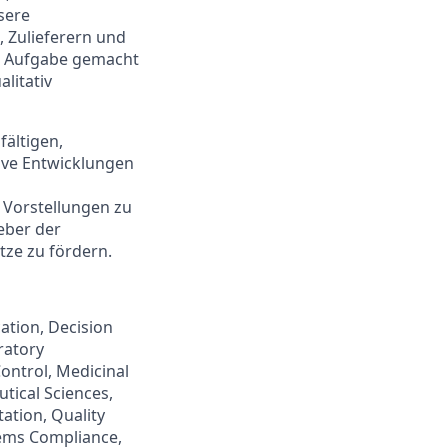
sere
 Zulieferern und
ur Aufgabe gemacht
litativ
fältigen,
tive Entwicklungen
 Vorstellungen zu
eber der
tze zu fördern.
ation, Decision
ratory
ontrol, Medicinal
tical Sciences,
ation, Quality
tems Compliance,