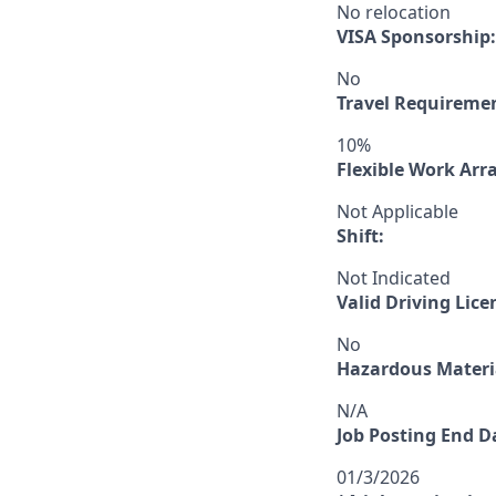
No relocation
VISA Sponsorship:
No
Travel Requireme
10%
Flexible Work Ar
Not Applicable
Shift:
Not Indicated
Valid Driving Lice
No
Hazardous Materia
N/A
Job Posting End D
01/3/2026