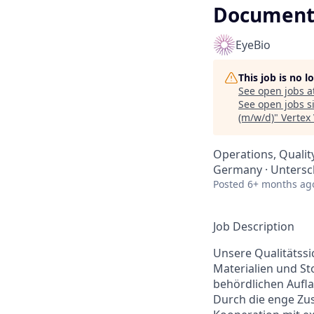
Document
EyeBio
This job is no 
See open jobs a
See open jobs si
(m/w/d)
"
Vertex
Operations, Qualit
Germany · Untersc
Posted
6+ months ag
Job Description
Unsere Qualitätssi
Materialien und St
behördlichen Auflag
Durch die enge Zu