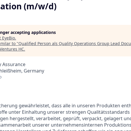
ation (m/w/d)
longer accepting applications
t
EyeBio
.
milar to "
Qualified Person als Quality Operations Group Lead Doc
 Ventures HC
.
y Assurance
hleißheim, Germany
o
cherung gewährleistet, dass alle in unseren Produkten ent
offe unter Einhaltung unserer strengen Qualitätsstandards 
en hergestellt, verarbeitet, geprüft, verpackt, gelagert un
sammenarbeit unserer unternehmensinternen Produktions