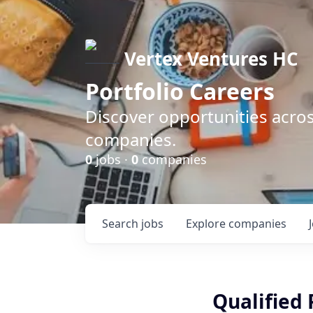
Vertex Ventures HC
Portfolio Careers
Discover opportunities acros
companies.
0
jobs ·
0
companies
Search
jobs
Explore
companies
Qualified 