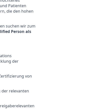
rflochtenes
 und Patienten
ern, die den hohen
hen suchen wir zum
ified Person als
rations
cklung der
ertifizierung von
 der relevanten
freigaberelevanten