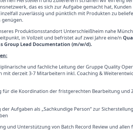
ternen Herstellern und Zulieferern schaffen wir ein eng ve
onsnetzwerk, das es sich zur Aufgabe gemacht hat, Kunden
inzelfall zuverlässig und pünktlich mit Produkten zu belief
s genügen.
nseres Produktionsstandort Unterschleißheim nahe Münc
tpunkt, in Vollzeit und befristet auf zwei Jahre eine/n
Qual
ns Group Lead Documentation (m/w/d).
en:
ziplinarische und fachliche Leitung der Gruppe Quality Ope
mit derzeit 3-7 Mitarbeitern inkl. Coaching & Weiterentwi
für die Koordination der fristgerechten Bearbeitung und Z
er Aufgaben als „Sachkundige Person“ zur Sicherstellung
aben
ung und Unterstützung von Batch Record Review und allen 