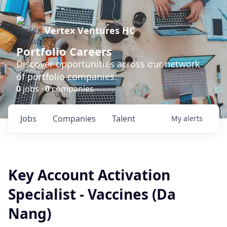
Vertex Ventures HC
Portfolio Careers
Discover opportunities across our network
of portfolio companies.
0
jobs ·
0
companies
Jobs
Companies
Talent
My
alerts
Key Account Activation
Specialist - Vaccines (Da
Nang)