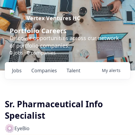
Vertex Ventures HC
Portfolio Careers
Discover opportunities across our network
of portfolio companies.
0
jobs ·
0
companies
Jobs
Companies
Talent
My
alerts
Sr. Pharmaceutical Info
Specialist
EyeBio