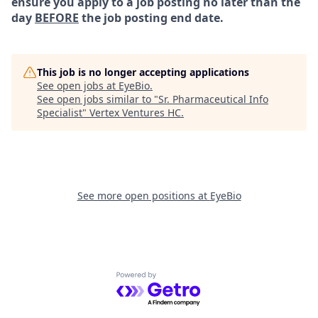
ensure you apply to a job posting no later than the
day
BEFORE
the job posting end date.
This job is no longer accepting applications
See open jobs at
EyeBio
.
See open jobs similar to "
Sr. Pharmaceutical Info
Specialist
"
Vertex Ventures HC
.
See more open positions at
EyeBio
Powered by Getro.com