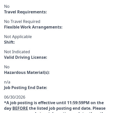
No
Travel Requirements:
No Travel Required
Flexible Work Arrangements:
Not Applicable
Shift:
Not Indicated
Valid Driving License:
No
Hazardous Material(s):
n/a
Job Posting End Date:
06/30/2026
*A job posting is effective until 11:59:59PM on the
day
BEFORE
the listed job posting end date. Please