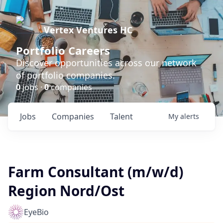
Vertex Ventures HC
Portfolio Careers
Discover opportunities across our network
of portfolio companies.
0
jobs ·
0
companies
Jobs
Companies
Talent
My
alerts
Farm Consultant (m/w/d)
Region Nord/Ost
EyeBio