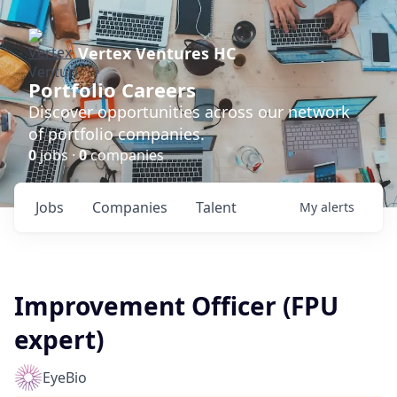
Vertex Ventures HC
Portfolio Careers
Discover opportunities across our network
of portfolio companies.
0
jobs ·
0
companies
Jobs
Companies
Talent
My
alerts
Improvement Officer (FPU
expert)
EyeBio