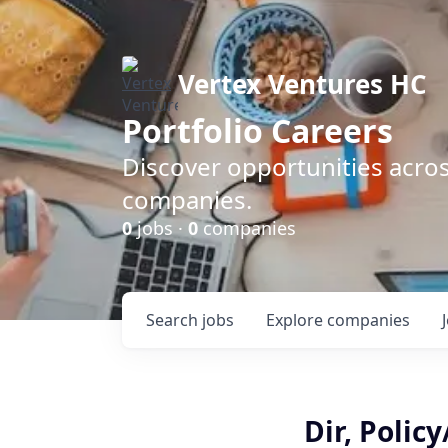
Vertex Ventures HC
Portfolio Careers
Discover opportunities acros
companies.
0
jobs ·
0
companies
Search
jobs
Explore
companies
Dir, Polic