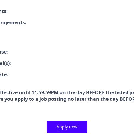
nts:
rangements:
nse:
l(s):
ate:
effective until 11:59:59PM on the day
BEFORE
the listed j
e you apply to a job posting no later than the day
BEFO
Apply now