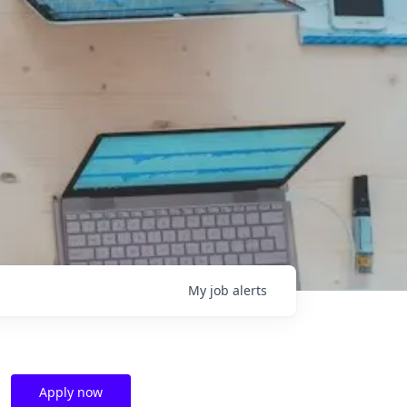
My
job
alerts
Apply now