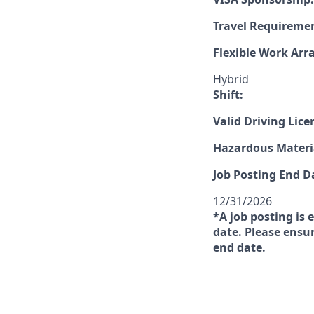
Travel Requireme
Flexible Work Ar
Hybrid
Shift:
Valid Driving Lice
Hazardous Materia
Job Posting End D
12/31/2026
*A job posting is 
date. Please ensur
end date.