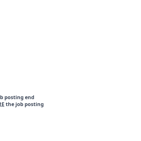
ob posting end
RE
the job posting