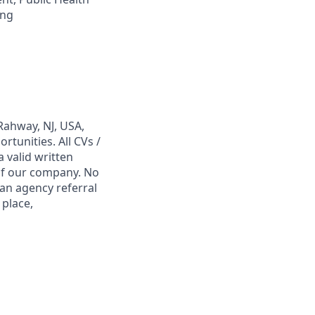
ing
Rahway, NJ, USA,
tunities. All CVs /
 valid written
 of our company. No
 an agency referral
 place,