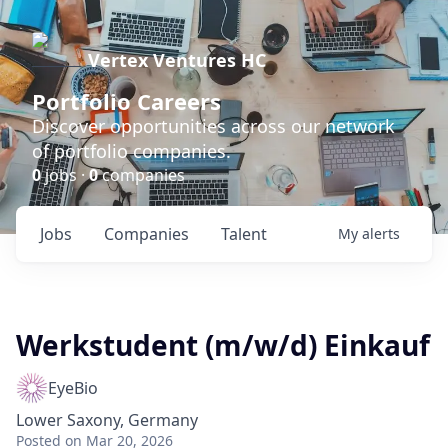
Vertex Ventures HC
Portfolio Careers
Discover opportunities across our network
of portfolio companies.
0
jobs ·
0
companies
Jobs
Companies
Talent
My
alerts
Werkstudent (m/w/d) Einkauf
EyeBio
Lower Saxony, Germany
Posted
on Mar 20, 2026