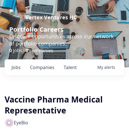
Vertex Ventures HC
Portfolio Careers
Discover opportunities across our network
of portfolio companies.
0
jobs ·
0
companies
Jobs
Companies
Talent
My
alerts
Vaccine Pharma Medical
Representative
EyeBio