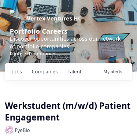
Vertex Ventures HC
Portfolio Careers
Discover opportunities across our network
of portfolio companies.
0
jobs ·
0
companies
Jobs
Companies
Talent
My
alerts
Werkstudent (m/w/d) Patient
Engagement
EyeBio