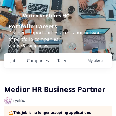
Vertex Ventures HC
Portfolio Careers
Discover opportunities across our network
of portfolio companies.
0
jobs ·
0
companies
Jobs
Companies
Talent
My
alerts
Medior HR Business Partner
EyeBio
This job is no longer accepting applications