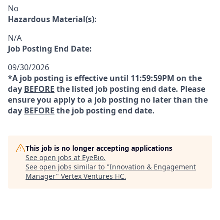
No
Hazardous Material(s):
N/A
Job Posting End Date:
09/30/2026
*A job posting is effective until 11:59:59PM on the
day
BEFORE
the listed job posting end date. Please
ensure you apply to a job posting no later than the
day
BEFORE
the job posting end date.
This job is no longer accepting applications
See open jobs at
EyeBio
.
See open jobs similar to "
Innovation & Engagement
Manager
"
Vertex Ventures HC
.