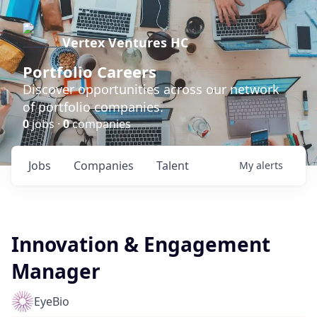
Vertex Ventures HC
Portfolio Careers
Discover opportunities across our network
of portfolio companies.
0
jobs ·
0
companies
Jobs
Companies
Talent
My
alerts
Innovation & Engagement
Manager
EyeBio