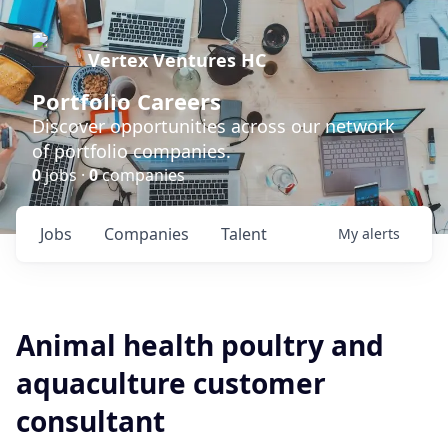
Vertex Ventures HC
Portfolio Careers
Discover opportunities across our network
of portfolio companies.
0
jobs ·
0
companies
Jobs
Companies
Talent
My
alerts
Animal health poultry and
aquaculture customer
consultant