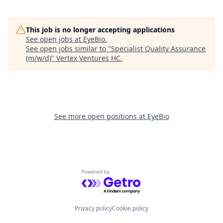
This job is no longer accepting applications
See open jobs at
EyeBio
.
See open jobs similar to "
Specialist Quality Assurance
(m/w/d)
"
Vertex Ventures HC
.
See more open positions at
EyeBio
Powered by Getro.com
Privacy policy
Cookie policy