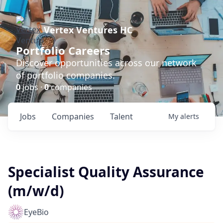
Vertex Ventures HC
Portfolio Careers
Discover opportunities across our network
of portfolio companies.
0
jobs ·
0
companies
Jobs
Companies
Talent
My
alerts
Specialist Quality Assurance
(m/w/d)
EyeBio