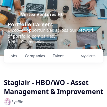
Vertex Ventures HC
Portfolio Careers
Discover opportunities across our network
of portfolio companies.
0
jobs ·
0
companies
Jobs
Companies
Talent
My
alerts
Stagiair - HBO/WO - Asset
Management & Improvement
EyeBio