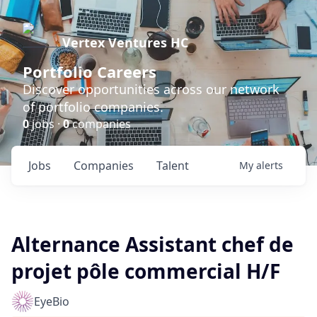
Vertex Ventures HC
Portfolio Careers
Discover opportunities across our network
of portfolio companies.
0
jobs ·
0
companies
Jobs
Companies
Talent
My
alerts
Alternance Assistant chef de
projet pôle commercial H/F
EyeBio