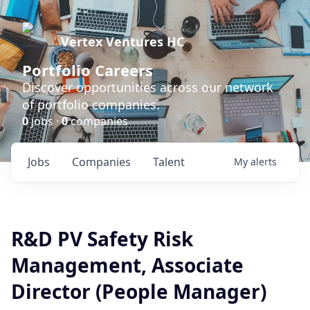
Vertex Ventures HC
Portfolio Careers
Discover opportunities across our network
of portfolio companies.
0
jobs ·
0
companies
Jobs
Companies
Talent
My
alerts
R&D PV Safety Risk
Management, Associate
Director (People Manager)