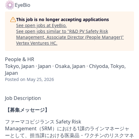
EyeBio
This job is no longer accepting applications
See open jobs at
EyeBio
.
See open jobs similar to "
R&D PV Safety Risk
Management, Associate Director (People Manager)
"
Vertex Ventures HC
.
People & HR
Tokyo, Japan · Japan · Osaka, Japan · Chiyoda, Tokyo,
Japan
Posted
on May 25, 2026
Job Description
【募集メッセージ】
ファーマコビジランス Safety Risk
Management（SRM）における1課のラインマネージャ
ーとして、担当課における医薬品・ワクチンのリスクマネ