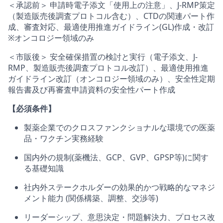
＜承認前＞ 申請時電子添文「使用上の注意」、J-RMP策定
（製造販売後調査プロトコル含む）、CTDの関連パート作
成、審査対応、最適使用推進ガイドライン(GL)作成・改訂
※オンコロジー領域のみ
＜市販後＞ 安全確保措置の検討と実行（電子添文、J-
RMP、製造販売後調査プロトコル改訂）、最適使用推進
ガイドライン改訂（オンコロジー領域のみ）、安全性定期
報告書及び再審査申請資料の安全性パート作成
【必須条件】
製薬企業でのクロスファンクショナルな環境での医薬
品・ワクチン実務経験
国内外の規制(薬機法、GCP、GVP、GPSP等)に関す
る基礎知識
社内外ステークホルダーの効果的かつ戦略的なマネジ
メント能力 (関係構築、調整、交渉等)
リーダーシップ、意思決定・問題解決力、プロセス改