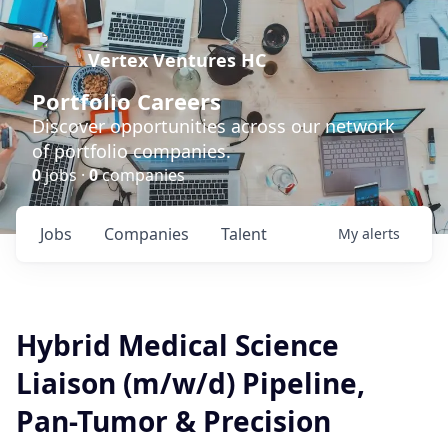
Vertex Ventures HC
Portfolio Careers
Discover opportunities across our network
of portfolio companies.
0
jobs ·
0
companies
Jobs
Companies
Talent
My
alerts
Hybrid Medical Science
Liaison (m/w/d) Pipeline,
Pan-Tumor & Precision