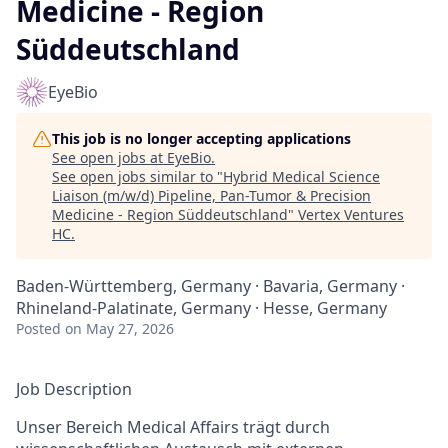
Medicine - Region
Süddeutschland
EyeBio
This job is no longer accepting applications
See open jobs at
EyeBio
.
See open jobs similar to "
Hybrid Medical Science
Liaison (m/w/d) Pipeline, Pan-Tumor & Precision
Medicine - Region Süddeutschland
"
Vertex Ventures
HC
.
Baden-Württemberg, Germany · Bavaria, Germany ·
Rhineland-Palatinate, Germany · Hesse, Germany
Posted
on May 27, 2026
Job Description
Unser Bereich Medical Affairs trägt durch