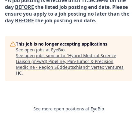
*A job posting is effective until 11:59:59PM on the
day
BEFORE
the listed job posting end date. Please
ensure you apply to a job posting no later than the
day
BEFORE
the job posting end date.
This job is no longer accepting applications
See open jobs at
EyeBio
.
See open jobs similar to "
Hybrid Medical Science
Liaison (m/w/d) Pipeline, Pan-Tumor & Precision
Medicine - Region Süddeutschland
"
Vertex Ventures
HC
.
See more open positions at
EyeBio