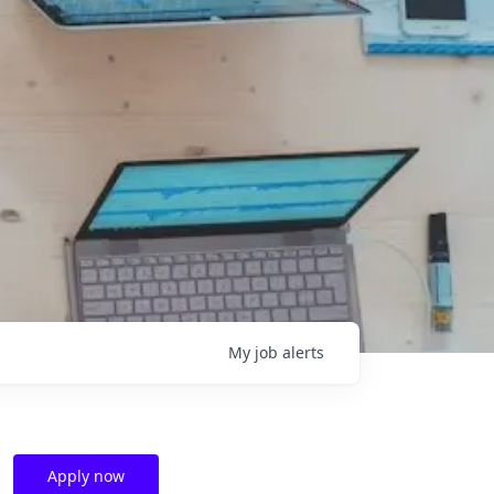
My
job
alerts
Apply now