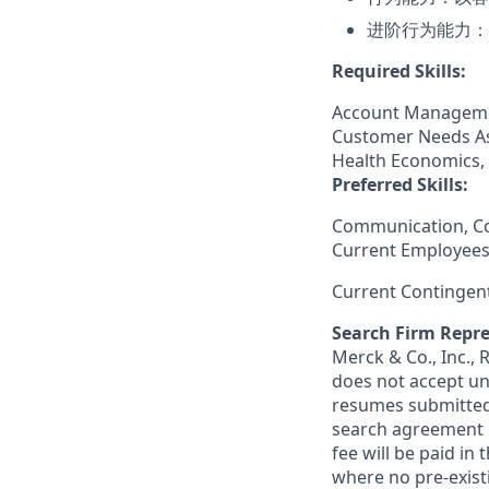
进阶行为能力：
Required Skills:
Account Management,
Customer Needs As
Health Economics, 
Preferred Skills:
Communication, C
Current Employees
Current Contingen
Search Firm Repre
Merck & Co., Inc.,
does not accept un
resumes submitted 
search agreement i
fee will be paid in
where no pre-exist