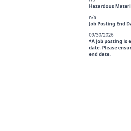
Hazardous Materia
n/a
Job Posting End D
09/30/2026
*A job posting is 
date. Please ensur
end date.