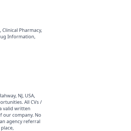
, Clinical Pharmacy,
ug Information,
Rahway, NJ, USA,
tunities. All CVs /
 valid written
 of our company. No
 an agency referral
 place,