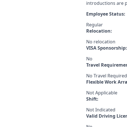
introductions are p
Employee Status:
Regular
Relocation:
No relocation
VISA Sponsorship:
No
Travel Requireme
No Travel Required
Flexible Work Ar
Not Applicable
Shift:
Not Indicated
Valid Driving Lice
No