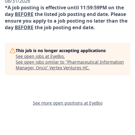
08/31/2026
*A job posting is effective until 11:59:59PM on the
day
BEFORE
the listed job posting end date. Please
ensure you apply to a job posting no later than the
day
BEFORE
the job posting end date.
This job is no longer accepting applications
See open jobs at
EyeBio
.
See open jobs similar to "
Pharmaceutical Information
Manager, Onco
"
Vertex Ventures HC
.
See more open positions at
EyeBio