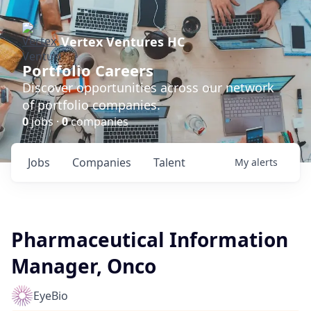
Vertex Ventures HC
Portfolio Careers
Discover opportunities across our network
of portfolio companies.
0
jobs ·
0
companies
Jobs
Companies
Talent
My
alerts
Pharmaceutical Information
Manager, Onco
EyeBio