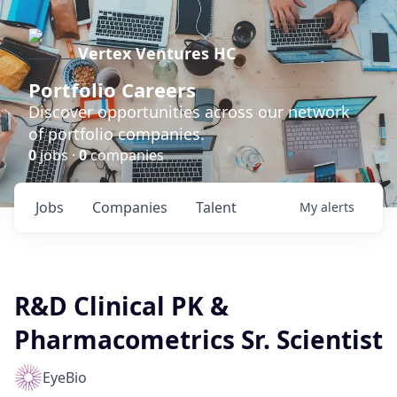
Vertex Ventures HC
Portfolio Careers
Discover opportunities across our network
of portfolio companies.
0
jobs ·
0
companies
Jobs
Companies
Talent
My
alerts
R&D Clinical PK &
Pharmacometrics Sr. Scientist
EyeBio