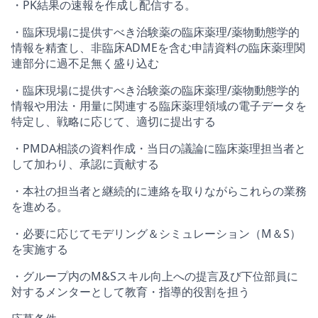
・PK結果の速報を作成し配信する。
・臨床現場に提供すべき治験薬の臨床薬理/薬物動態学的
情報を精査し、非臨床ADMEを含む申請資料の臨床薬理関
連部分に過不足無く盛り込む
・臨床現場に提供すべき治験薬の臨床薬理/薬物動態学的
情報や用法・用量に関連する臨床薬理領域の電子データを
特定し、戦略に応じて、適切に提出する
・PMDA相談の資料作成・当日の議論に臨床薬理担当者と
して加わり、承認に貢献する
・本社の担当者と継続的に連絡を取りながらこれらの業務
を進める。
・必要に応じてモデリング＆シミュレーション（M＆S）
を実施する
・グループ内のM&Sスキル向上への提言及び下位部員に
対するメンターとして教育・指導的役割を担う