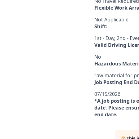
No Travel Required
Flexible Work Ar
Not Applicable
Shift:
1st - Day, 2nd - Eve
Valid Driving Lice
No
Hazardous Materia
raw material for p
Job Posting End D
07/15/2026
*A job posting is 
date. Please ensur
end date.
This 