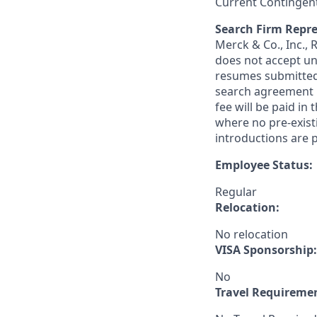
Current Contingen
Search Firm Repre
Merck & Co., Inc.,
does not accept un
resumes submitted 
search agreement i
fee will be paid in
where no pre-exist
introductions are p
Employee Status:
Regular
Relocation:
No relocation
VISA Sponsorship:
No
Travel Requireme