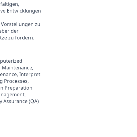
fältigen,
tive Entwicklungen
 Vorstellungen zu
eber der
tze zu fördern.
mputerized
l Maintenance,
enance, Interpret
g Processes,
an Preparation,
Management,
ty Assurance (QA)