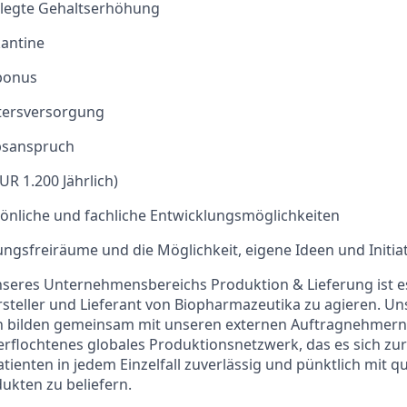
gelegte Gehaltserhöhung
kantine
lbonus
ltersversorgung
bsanspruch
UR 1.200 Jährlich)
önliche und fachliche Entwicklungsmöglichkeiten
ngsfreiräume und die Möglichkeit, eigene Ideen und Initiat
unseres Unternehmensbereichs Produktion & Lieferung ist es
rsteller und Lieferant von Biopharmazeutika zu agieren. Un
n bilden gemeinsam mit unseren externen Auftragnehmern,
erflochtenes globales Produktionsnetzwerk, das es sich z
ienten in jedem Einzelfall zuverlässig und pünktlich mit qua
ukten zu beliefern.