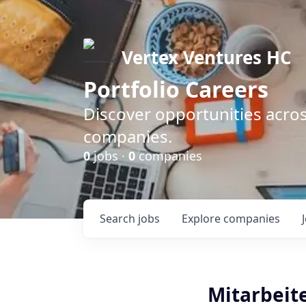
Vertex Ventures HC
Portfolio Careers
Discover opportunities acros
companies.
0
jobs ·
0
companies
Search
jobs
Explore
companies
Mitarbeite