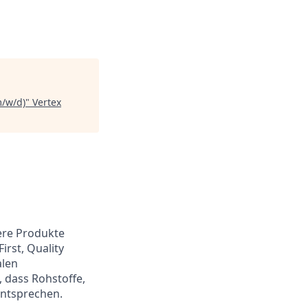
m/w/d)
"
Vertex
ere Produkte
irst, Quality
alen
 dass Rohstoffe,
entsprechen.