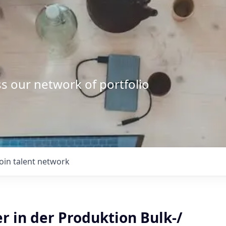
s our network of portfolio
Join talent network
r in der Produktion Bulk-/