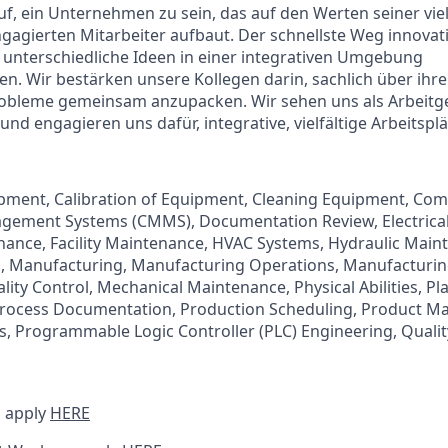
uf, ein Unternehmen zu sein, das auf den Werten seiner viel
ngagierten Mitarbeiter aufbaut. Der schnellste Weg innova
, unterschiedliche Ideen in einer integrativen Umgebung
 Wir bestärken unsere Kollegen darin, sachlich über ihre
robleme gemeinsam anzupacken. Wir sehen uns als Arbeitg
nd engagieren uns dafür, integrative, vielfältige Arbeitsplä
ipment, Calibration of Equipment, Cleaning Equipment, Co
ement Systems (CMMS), Documentation Review, Electrica
nce, Facility Maintenance, HVAC Systems, Hydraulic Maint
s, Manufacturing, Manufacturing Operations, Manufacturin
ity Control, Mechanical Maintenance, Physical Abilities, Pl
 Process Documentation, Production Scheduling, Product 
, Programmable Logic Controller (PLC) Engineering, Quali
 apply
HERE