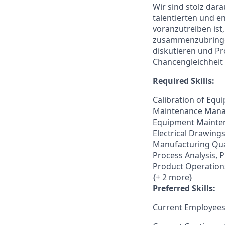
Wir sind stolz dara
talentierten und e
voranzutreiben ist
zusammenzubringen.
diskutieren und P
Chancengleichheit u
Required Skills:
Calibration of Equ
Maintenance Manag
Equipment Maintena
Electrical Drawing
Manufacturing Qual
Process Analysis,
Product Operations
{+ 2 more}
Preferred Skills:
Current Employees