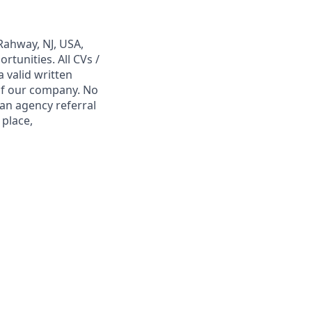
Rahway, NJ, USA,
tunities. All CVs /
 valid written
 of our company. No
 an agency referral
 place,