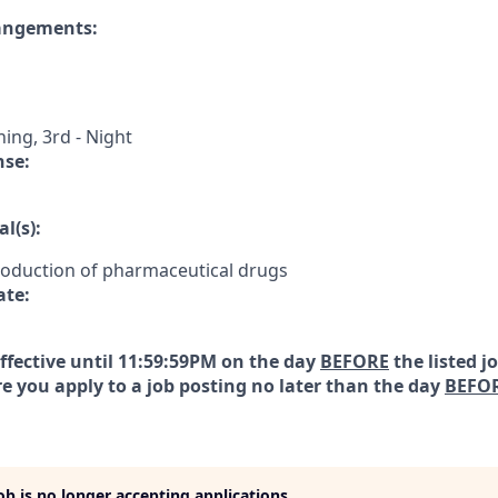
rangements:
ning, 3rd - Night
nse:
l(s):
roduction of pharmaceutical drugs
ate:
effective until 11:59:59PM on the day
BEFORE
the listed j
e you apply to a job posting no later than the day
BEFO
job is no longer accepting applications