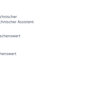
chnischer
echnischer Assistent
nschenswert
chenswert