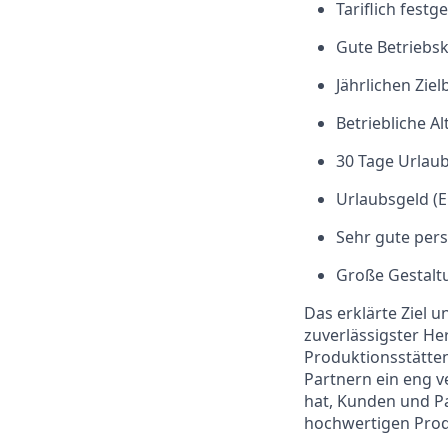
Tariflich fest
Gute Betriebs
Jährlichen Zie
Betriebliche A
30 Tage Urlau
Urlaubsgeld (E
Sehr gute pers
Große Gestaltu
Das erklärte Ziel 
zuverlässigster He
Produktionsstätte
Partnern ein eng v
hat, Kunden und Pat
hochwertigen Prod