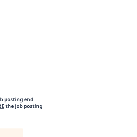
ob posting end
RE
the job posting