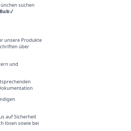
 München suchen
Bulk-/
für unsere Produkte
chriften über
tern und
ntsprechenden
 Dokumentation
endigen
s auf Sicherheit
ch lösen sowie bei